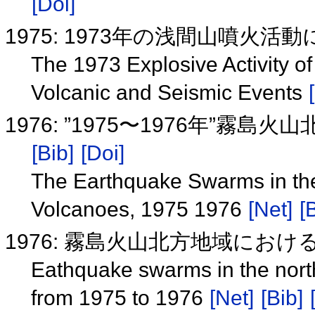
[Doi]
1975: 1973年の浅間山噴火活
The 1973 Explosive Activity o
Volcanic and Seismic Events
1976: ”1975〜1976年”
[Bib]
[Doi]
The Earthquake Swarms in the
Volcanoes, 1975 1976
[Net]
[
1976: 霧島火山北方地域にお
Eathquake swarms in the north
from 1975 to 1976
[Net]
[Bib]