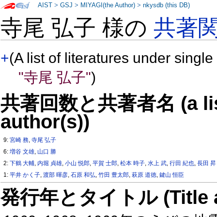
AIST
>
GSJ
>
MIYAGI(the Author)
>
nkysdb (this DB)
寺尾 弘子 様の
共著
+
(A list of literatures under single
"寺尾 弘子"
)
共著回数と共著者名 (a list o
author(s))
9:
宮崎 務
,
寺尾 弘子
6:
増谷 文雄
,
山口 勝
2:
下鶴 大輔
,
内堀 貞雄
,
小山 悦郎
,
平賀 士郎
,
松本 時子
,
水上 武
,
行田 紀也
,
長田 昇
1:
平井 かく子
,
渡部 暉彦
,
石原 和弘
,
竹田 豊太郎
,
萩原 道徳
,
鍵山 恒臣
発行年とタイトル (Title and 