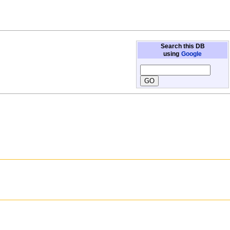
Search this DB
using
Google