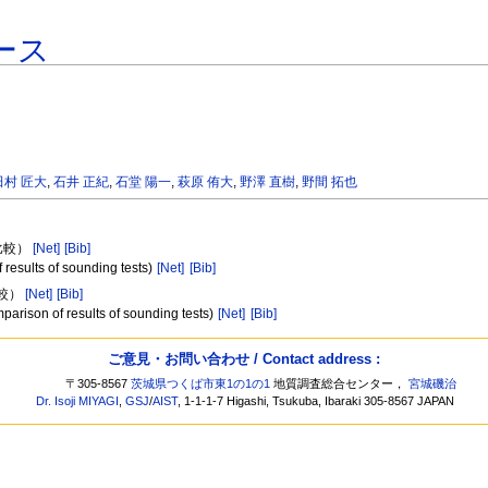
ース
田村 匠大
,
石井 正紀
,
石堂 陽一
,
萩原 侑大
,
野澤 直樹
,
野間 拓也
比較）
[Net]
[Bib]
f results of sounding tests)
[Net]
[Bib]
比較）
[Net]
[Bib]
arison of results of sounding tests)
[Net]
[Bib]
ご意見・お問い合わせ / Contact address :
〒305-8567
茨城県つくば市東1の1の1
地質調査総合センター，
宮城磯治
Dr. Isoji MIYAGI
,
GSJ
/
AIST
, 1-1-1-7 Higashi, Tsukuba, Ibaraki 305-8567 JAPAN