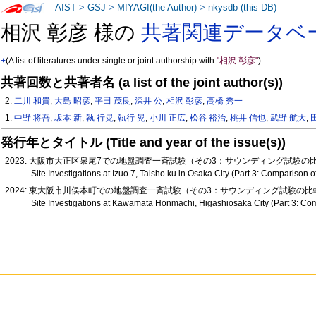
AIST
>
GSJ
>
MIYAGI(the Author)
>
nkysdb (this DB)
相沢 彰彦 様の
共著関連データベ
+
(A list of literatures under single or joint authorship with
"相沢 彰彦"
)
共著回数と共著者名 (a list of the joint author(s))
2:
二川 和貴
,
大島 昭彦
,
平田 茂良
,
深井 公
,
相沢 彰彦
,
高橋 秀一
1:
中野 将吾
,
坂本 新
,
執 行晃
,
執行 晃
,
小川 正広
,
松谷 裕治
,
桃井 信也
,
武野 航大
,
発行年とタイトル (Title and year of the issue(s))
2023: 大阪市大正区泉尾7での地盤調査一斉試験（その3：サウンディング試験の
Site Investigations at Izuo 7, Taisho ku in Osaka City (Part 3: Comparison o
2024: 東大阪市川俣本町での地盤調査一斉試験（その3：サウンディング試験の
Site Investigations at Kawamata Honmachi, Higashiosaka City (Part 3: Comp