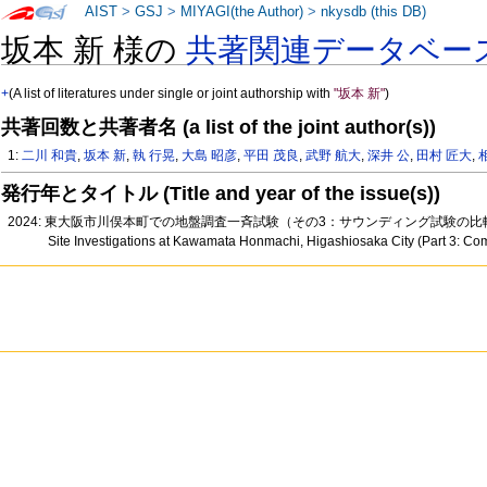
AIST
>
GSJ
>
MIYAGI(the Author)
>
nkysdb (this DB)
坂本 新 様の
共著関連データベー
+
(A list of literatures under single or joint authorship with
"坂本 新"
)
共著回数と共著者名 (a list of the joint author(s))
1:
二川 和貴
,
坂本 新
,
執 行晃
,
大島 昭彦
,
平田 茂良
,
武野 航大
,
深井 公
,
田村 匠大
,
発行年とタイトル (Title and year of the issue(s))
2024: 東大阪市川俣本町での地盤調査一斉試験（その3：サウンディング試験の
Site Investigations at Kawamata Honmachi, Higashiosaka City (Part 3: Comp