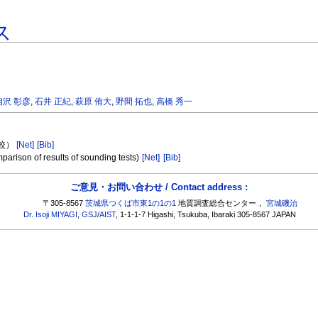
ス
相沢 彰彦
,
石井 正紀
,
萩原 侑大
,
野間 拓也
,
高橋 秀一
比較）
[Net]
[Bib]
arison of results of sounding tests)
[Net]
[Bib]
ご意見・お問い合わせ / Contact address :
〒305-8567
茨城県つくば市東1の1の1
地質調査総合センター，
宮城磯治
Dr. Isoji MIYAGI
,
GSJ
/
AIST
, 1-1-1-7 Higashi, Tsukuba, Ibaraki 305-8567 JAPAN