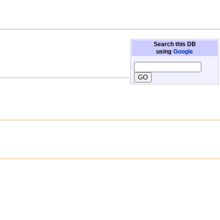
Search this DB
using
Google