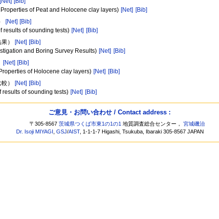
[Net]
[Bib]
l Properties of Peat and Holocene clay layers)
[Net]
[Bib]
較）
[Net]
[Bib]
f results of sounding tests)
[Net]
[Bib]
結果）
[Net]
[Bib]
nvestigation and Boring Survey Results)
[Net]
[Bib]
）
[Net]
[Bib]
 Properties of Holocene clay layers)
[Net]
[Bib]
比較）
[Net]
[Bib]
f results of sounding tests)
[Net]
[Bib]
ご意見・お問い合わせ / Contact address :
〒305-8567
茨城県つくば市東1の1の1
地質調査総合センター，
宮城磯治
Dr. Isoji MIYAGI
,
GSJ
/
AIST
, 1-1-1-7 Higashi, Tsukuba, Ibaraki 305-8567 JAPAN