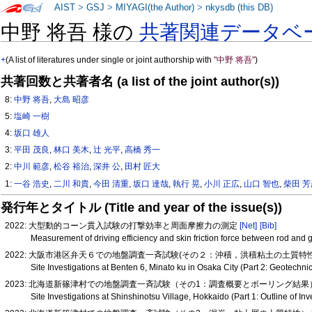
AIST
>
GSJ
>
MIYAGI(the Author)
>
nkysdb (this DB)
中野 将吾 様の
共著関連データベ
+
(A list of literatures under single or joint authorship with
"中野 将吾"
)
共著回数と共著者名 (a list of the joint author(s))
8:
中野 将吾
,
大島 昭彦
5:
塩崎 一樹
4:
坂口 雄人
3:
平田 茂良
,
林口 美木
,
辻 光平
,
高橋 秀一
2:
中川 範彦
,
松谷 裕治
,
深井 公
,
田村 匠大
1:
一谷 浩史
,
二川 和貴
,
今田 清重
,
坂口 達哉
,
執行 晃
,
小川 正広
,
山口 智也
,
柴田 
発行年とタイトル (Title and year of the issue(s))
2022: 大型動的コーン貫入試験の打撃効率と周面摩擦力の測定
[Net]
[Bib]
Measurement of driving efficiency and skin friction force between rod and
2022: 大阪市港区弁天６での地盤調査一斉試験(その２：沖積，洪積粘土の土質特
Site Investigations at Benten 6, Minato ku in Osaka City (Part 2: Geotechn
2023: 北海道新篠津村での地盤調査一斉試験（その1：調査概要とボーリング結
Site Investigations at Shinshinotsu Village, Hokkaido (Part 1: Outline of I