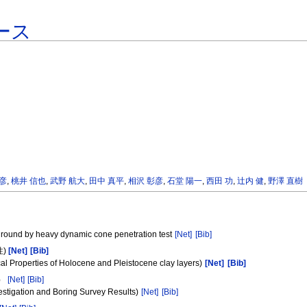
ース
芳彦
,
桃井 信也
,
武野 航大
,
田中 真平
,
相沢 彰彦
,
石堂 陽一
,
西田 功
,
辻内 健
,
野澤 直樹
 ground by heavy dynamic cone penetration test
[Net]
[Bib]
性)
[Net]
[Bib]
ical Properties of Holocene and Pleistocene clay layers)
[Net]
[Bib]
果）
[Net]
[Bib]
nvestigation and Boring Survey Results)
[Net]
[Bib]