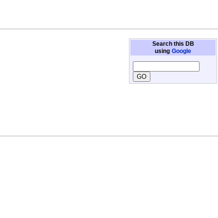
Search this DB
using
Google