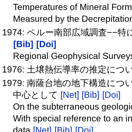
Temperatures of Mineral Form
Measured by the Decrepitati
1974: ペルー南部広域調査−
[Bib]
[Doi]
Regional Geophysical Survey
1976: 土壌熱伝導率の推定につ
1979: 南薩台地の地下構造に
中心として
[Net]
[Bib]
[Doi]
On the subterraneous geologic
With special reference to an i
data
[Net]
[Bib]
[Doi]