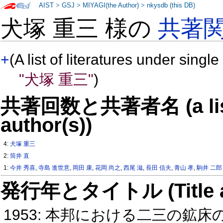
AIST
>
GSJ
>
MIYAGI(the Author)
>
nkysdb (this DB)
犬塚 重三 様の
共著
+
(A list of literatures under single
"犬塚 重三"
)
共著回数と共著者名 (a list o
author(s))
4:
犬塚 重三
2:
筒井 直
1:
今井 秀喜
,
寺島 進世意
,
岡田 康
,
花岡 尚之
,
西尾 滋
,
長田 信夫
,
青山 孝
,
駒井 二郎
発行年とタイトル (Title and 
1953: 本邦における二三の鉱