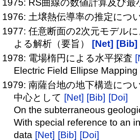
1975: RS曲線の数値計算及
1976: 土壌熱伝導率の推定につ
1977: 任意断面の2次元モデ
よる解析（要旨）
[Net]
[Bib]
1978: 電場楕円による水平探査
[
Electric Field Ellipse Mapping
1979: 南薩台地の地下構造に
中心として
[Net]
[Bib]
[Doi]
On the subterraneous geologic
With special reference to an i
data
[Net]
[Bib]
[Doi]