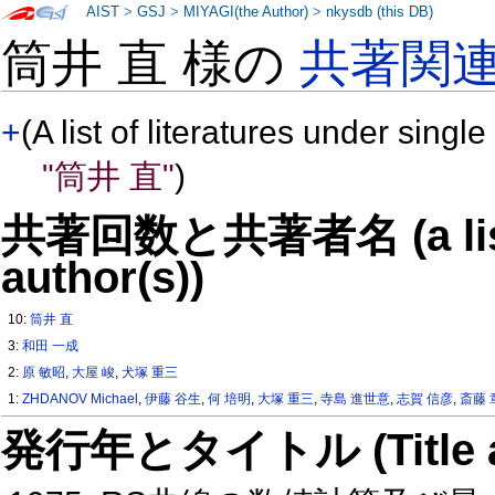
AIST
>
GSJ
>
MIYAGI(the Author)
>
nkysdb (this DB)
筒井 直 様の
共著関
+
(A list of literatures under single
"筒井 直"
)
共著回数と共著者名 (a list o
author(s))
10:
筒井 直
3:
和田 一成
2:
原 敏昭
,
大屋 峻
,
犬塚 重三
1:
ZHDANOV Michael
,
伊藤 谷生
,
何 培明
,
大塚 重三
,
寺島 進世意
,
志賀 信彦
,
斎藤 
発行年とタイトル (Title and 