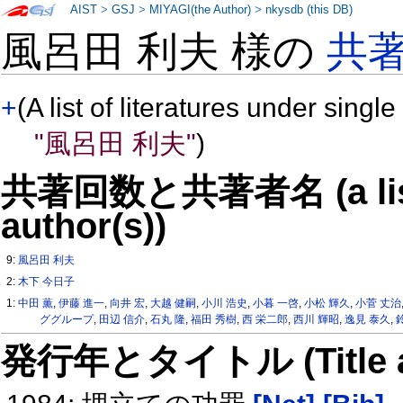
AIST
>
GSJ
>
MIYAGI(the Author)
>
nkysdb (this DB)
風呂田 利夫 様の
共
+
(A list of literatures under single
"風呂田 利夫"
)
共著回数と共著者名 (a list o
author(s))
9:
風呂田 利夫
2:
木下 今日子
1:
中田 薫
,
伊藤 進一
,
向井 宏
,
大越 健嗣
,
小川 浩史
,
小暮 一啓
,
小松 輝久
,
小菅 丈治
ググループ
,
田辺 信介
,
石丸 隆
,
福田 秀樹
,
西 栄二郎
,
西川 輝昭
,
逸見 泰久
,
発行年とタイトル (Title and 