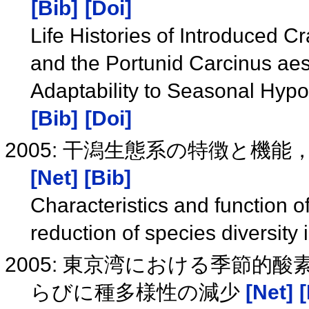
[Bib]
[Doi]
Life Histories of Introduced C
and the Portunid Carcinus aest
Adaptability to Seasonal Hyp
[Bib]
[Doi]
2005: 干潟生態系の特徴と機
[Net]
[Bib]
Characteristics and function of
reduction of species diversity i
2005: 東京湾における季節的
らびに種多様性の減少
[Net]
[