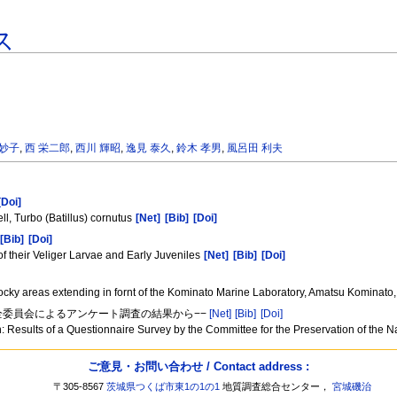
ス
 妙子
,
西 栄二郎
,
西川 輝昭
,
逸見 泰久
,
鈴木 孝男
,
風呂田 利夫
[Doi]
l, Turbo (Batillus) cornutus
[Net]
[Bib]
[Doi]
[Bib]
[Doi]
of their Veliger Larvae and Early Juveniles
[Net]
[Bib]
[Doi]
 rocky areas extending in fornt of the Kominato Marine Laboratory, Amatsu Kominato
保全委員会によるアンケート調査の結果から−−
[Net]
[Bib]
[Doi]
Results of a Questionnaire Survey by the Committee for the Preservation of the 
ご意見・お問い合わせ / Contact address :
〒305-8567
茨城県つくば市東1の1の1
地質調査総合センター，
宮城磯治