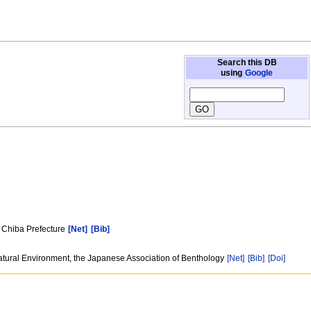
Search this DB
using
Google
, Chiba Prefecture
[Net]
[Bib]
Natural Environment, the Japanese Association of Benthology
[Net]
[Bib]
[Doi]