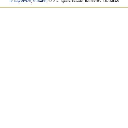
Dr. Isoji MIYAGI
,
GSJ
/
AIST
, 1-1-1-7 Higashi, Tsukuba, Ibaraki 305-8567 JAPAN