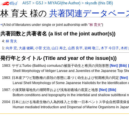
AIST
>
GSJ
>
MIYAGI(the Author)
>
nkysdb (this DB)
林 育夫 様の
共著関連データベー
+
(A list of literatures under single or joint authorship with
"林 育夫"
)
共著回数と共著者名 (a list of the joint author(s))
4:
林 育夫
1:
向井 宏
,
大越 健嗣
,
小菅 丈治
,
山口 寿之
,
山西 良平
,
岩崎 敬二
,
木下 今日子
,
木村
発行年とタイトル (Title and year of the issue(s))
1983: サザエTurbo (Batillus) cornutusの被面子幼生と稚貝の貝殻形態
[Net]
[Bib]
Shell Morphology of Veliger Larvae and Juveniles of the Japanese Top Shel
1983: 日本産アワビ類数種の原殻の形態に基づく幼生および初期稚貝の同定
[Net]
Larval Shell Morphology of Some Japanese Haliotids for the Identification 
1987: 小湊実験場地先の潮間帯および浅海岩礁域の底質と地形
[Net]
[Bib]
Bottom conditions and topography in the intertidal and shallow sublittoral
2004: 日本における海産生物の人為的移入と分散−−日本ベントス学会自然環境
Human mediated Introduction and Dispersal of Marine Organisms in Japan: 