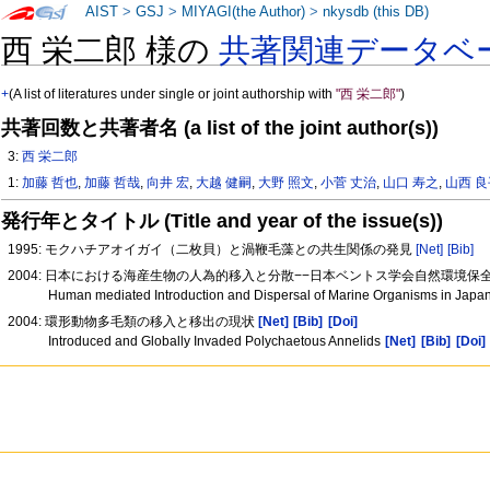
AIST
>
GSJ
>
MIYAGI(the Author)
>
nkysdb (this DB)
西 栄二郎 様の
共著関連データベ
+
(A list of literatures under single or joint authorship with
"西 栄二郎"
)
共著回数と共著者名 (a list of the joint author(s))
3:
西 栄二郎
1:
加藤 哲也
,
加藤 哲哉
,
向井 宏
,
大越 健嗣
,
大野 照文
,
小菅 丈治
,
山口 寿之
,
山西 
発行年とタイトル (Title and year of the issue(s))
1995: モクハチアオイガイ（二枚貝）と渦鞭毛藻との共生関係の発見
[Net]
[Bib]
2004: 日本における海産生物の人為的移入と分散−−日本ベントス学会自然環境
Human mediated Introduction and Dispersal of Marine Organisms in Japan: 
2004: 環形動物多毛類の移入と移出の現状
[Net]
[Bib]
[Doi]
Introduced and Globally Invaded Polychaetous Annelids
[Net]
[Bib]
[Doi]