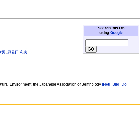
Search this DB
using
Google
孝男
,
風呂田 利夫
Natural Environment, the Japanese Association of Benthology
[Net]
[Bib]
[Doi]