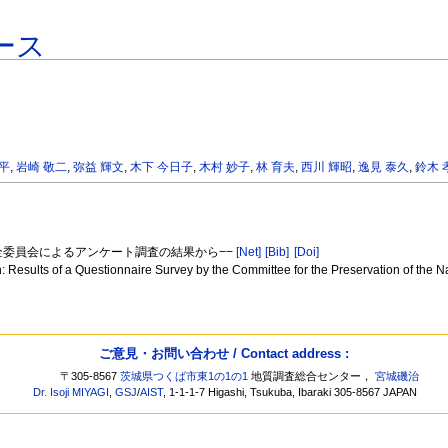
ース
良平
,
岩崎 敬二
,
弥益 輝文
,
木下 今日子
,
木村 妙子
,
林 育夫
,
西川 輝昭
,
逸見 泰久
,
鈴木 
保全委員会によるアンケート調査の結果から−−
[Net]
[Bib]
[Doi]
Results of a Questionnaire Survey by the Committee for the Preservation of the 
ご意見・お問い合わせ / Contact address :
〒305-8567
茨城県つくば市東1の1の1
地質調査総合センター，
宮城磯治
Dr. Isoji MIYAGI
,
GSJ
/
AIST
, 1-1-1-7 Higashi, Tsukuba, Ibaraki 305-8567 JAPAN