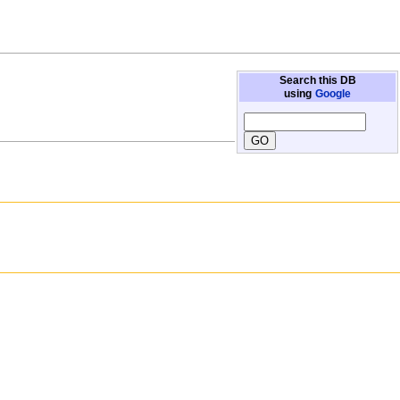
Search this DB
using
Google