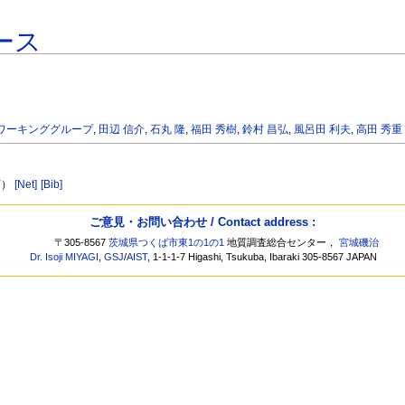
ース
ワーキンググループ
,
田辺 信介
,
石丸 隆
,
福田 秀樹
,
鈴村 昌弘
,
風呂田 利夫
,
高田 秀重
言）
[Net]
[Bib]
ご意見・お問い合わせ / Contact address :
〒305-8567
茨城県つくば市東1の1の1
地質調査総合センター，
宮城磯治
Dr. Isoji MIYAGI
,
GSJ
/
AIST
, 1-1-1-7 Higashi, Tsukuba, Ibaraki 305-8567 JAPAN