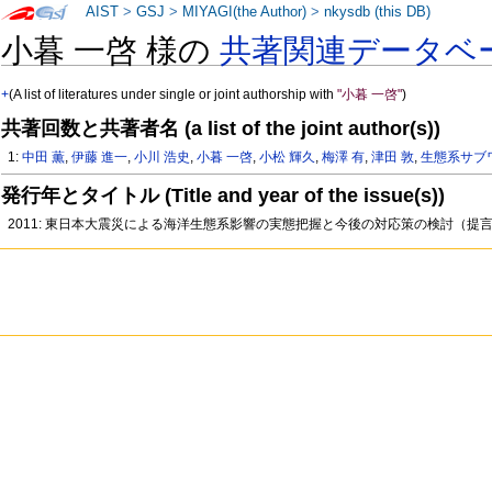
AIST
>
GSJ
>
MIYAGI(the Author)
>
nkysdb (this DB)
小暮 一啓 様の
共著関連データベ
+
(A list of literatures under single or joint authorship with
"小暮 一啓"
)
共著回数と共著者名 (a list of the joint author(s))
1:
中田 薫
,
伊藤 進一
,
小川 浩史
,
小暮 一啓
,
小松 輝久
,
梅澤 有
,
津田 敦
,
生態系サブ
発行年とタイトル (Title and year of the issue(s))
2011: 東日本大震災による海洋生態系影響の実態把握と今後の対応策の検討（提