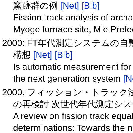
窯跡群の例
[Net]
[Bib]
Fission track analysis of arc
Myoge furnace site, Mie Pref
2000: FT年代測定システムの
構想
[Net]
[Bib]
Is automatic measurement for f
the next generation system
[N
2000: フィッション・トラ
の再検討 次世代年代測定シ
A review on fission track equa
determinations: Towards the 