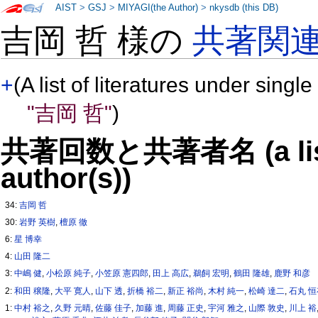
AIST
>
GSJ
>
MIYAGI(the Author)
>
nkysdb (this DB)
吉岡 哲 様の
共著関
+
(A list of literatures under single
"吉岡 哲"
)
共著回数と共著者名 (a list o
author(s))
34:
吉岡 哲
30:
岩野 英樹
,
檀原 徹
6:
星 博幸
4:
山田 隆二
3:
中嶋 健
,
小松原 純子
,
小笠原 憲四郎
,
田上 高広
,
鵜飼 宏明
,
鶴田 隆雄
,
鹿野 和彦
2:
和田 穣隆
,
大平 寛人
,
山下 透
,
折橋 裕二
,
新正 裕尚
,
木村 純一
,
松崎 達二
,
石丸 
1:
中村 裕之
,
久野 元晴
,
佐藤 佳子
,
加藤 進
,
周藤 正史
,
宇河 雅之
,
山際 敦史
,
川上 裕