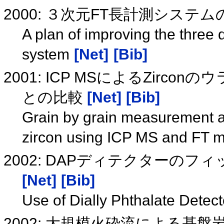
2000: ３次元FT長計測シス
A plan of improving the three
system
[Net]
[Bib]
2001: ICP MSによるZirconの
との比較
[Net]
[Bib]
Grain by grain measurement a
zircon using ICP MS and FT 
2002: DAPディテクターの
[Net]
[Bib]
Use of Dially Phthalate Detect
2002: 大規模火砕流による基