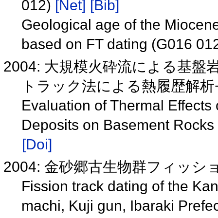
012)
[Net]
[Bib]
Geological age of the Miocen
based on FT dating (G016 01
2004: 大規模火砕流による基
トラック法による熱履歴解析
Evaluation of Thermal Effects 
Deposits on Basement Rocks 
[Doi]
2004: 金砂郷古生物群フィッ
Fission track dating of the 
machi, Kuji gun, Ibaraki Pref