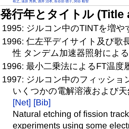
裕之
,
蒲原 秀典
,
酒井 治孝
,
長谷部 徳子
,
関谷 毅智
発行年とタイトル (Title and 
1995: ジルコン中のTINTを増
1996: 仁左平デイサイト及び
性 タンデム加速器照射によ
1996: 最小二乗法によるFT温
1997: ジルコン中のフィッ
いくつかの電解溶液および天
[Net]
[Bib]
Natural etching of fission track
experiments using some electro