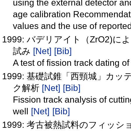
using the external detector a
age calibration Recommendatio
values and the use of report
1999: バデリアイト（ZrO
試み
[Net]
[Bib]
A test of fission track dating 
1999: 基礎試錐「西頸城」
ク解析
[Net]
[Bib]
Fission track analysis of cutt
well
[Net]
[Bib]
1999: 考古被熱試料のフィッ