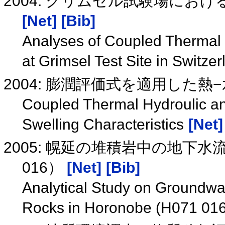
2004: グリムゼル試験場にお
[Net]
[Bib]
Analyses of Coupled Thermal
at Grimsel Test Site in Switze
2004: 膨潤評価式を適用した熱
Coupled Thermal Hydroulic an
Swelling Characteristics
[Net]
2005: 幌延の堆積岩中の地下
016）
[Net]
[Bib]
Analytical Study on Groundwat
Rocks in Horonobe (H071 01