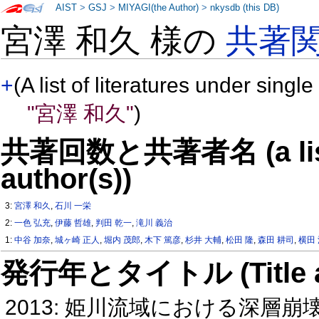
AIST
>
GSJ
>
MIYAGI(the Author)
>
nkysdb (this DB)
宮澤 和久 様の
共著
+
(A list of literatures under single
"宮澤 和久"
)
共著回数と共著者名 (a list o
author(s))
3:
宮澤 和久
,
石川 一栄
2:
一色 弘充
,
伊藤 哲雄
,
判田 乾一
,
滝川 義治
1:
中谷 加奈
,
城ヶ崎 正人
,
堀内 茂郎
,
木下 篤彦
,
杉井 大輔
,
松田 隆
,
森田 耕司
,
横田
発行年とタイトル (Title and 
2013: 姫川流域における深