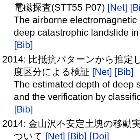
電磁探査(STT55 P07)
[Net]
[B
The airborne electromagnetic s
deep catastrophic landslide 
[Bib]
2014: 比抵抗パターンから推
度区分による検証
[Net]
[Bib]
The estimated depth of deep se
and the verification by classif
[Bib]
2014: 金山沢不安定土塊の移
ついて
[Net]
[Bib]
[Doi]