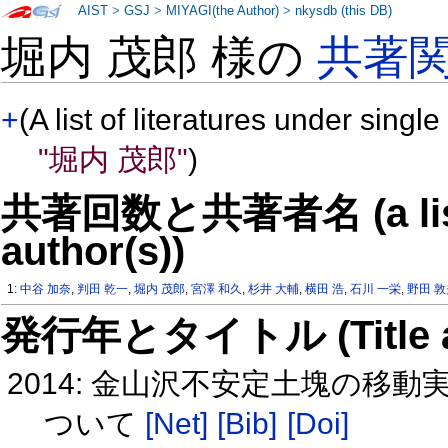
AIST
>
GSJ
>
MIYAGI(the Author)
>
nkysdb (this DB)
堀内 茂郎 様の
共著
+
(A list of literatures under single
"堀内 茂郎"
)
共著回数と共著者名 (a list o
author(s))
1:
中谷 加奈
,
判田 乾一
,
堀内 茂郎
,
宮澤 和久
,
杉井 大輔
,
横田 浩
,
石川 一栄
,
野田 
発行年とタイトル (Title and 
2014: 金山沢不安定土塊の移
ついて
[Net]
[Bib]
[Doi]