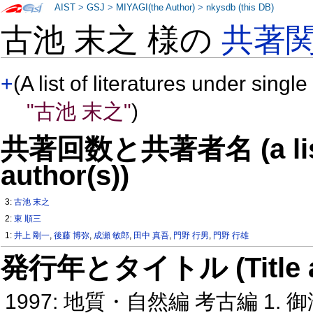
AIST
>
GSJ
>
MIYAGI(the Author)
>
nkysdb (this DB)
古池 末之 様の
共著
+
(A list of literatures under single
"古池 末之"
)
共著回数と共著者名 (a list o
author(s))
3:
古池 末之
2:
東 順三
1:
井上 剛一
,
後藤 博弥
,
成瀬 敏郎
,
田中 真吾
,
門野 行男
,
門野 行雄
発行年とタイトル (Title and 
1997: 地質・自然編 考古編 1