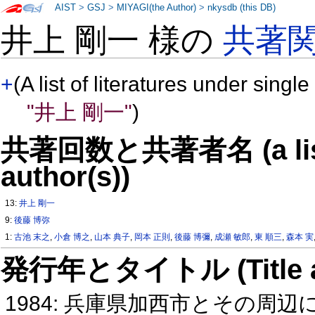
AIST
>
GSJ
>
MIYAGI(the Author)
>
nkysdb (this DB)
井上 剛一 様の
共著
+
(A list of literatures under single
"井上 剛一"
)
共著回数と共著者名 (a list o
author(s))
13:
井上 剛一
9:
後藤 博弥
1:
古池 末之
,
小倉 博之
,
山本 典子
,
岡本 正則
,
後藤 博彌
,
成瀬 敏郎
,
東 順三
,
森本 実
発行年とタイトル (Title and 
1984: 兵庫県加西市とその周