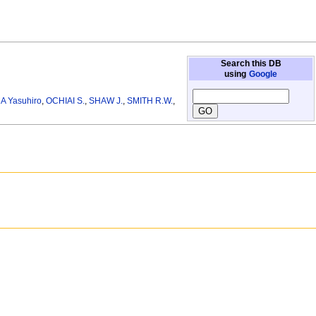
Search this DB
using
Google
 Yasuhiro
,
OCHIAI S.
,
SHAW J.
,
SMITH R.W.
,