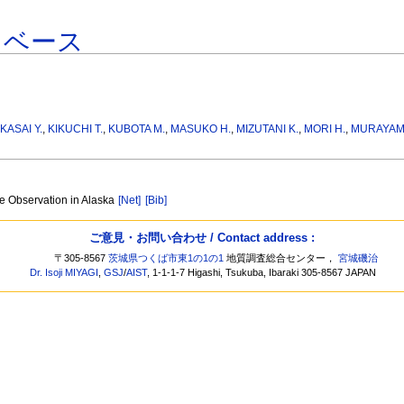
タベース
,
KASAI Y.
,
KIKUCHI T.
,
KUBOTA M.
,
MASUKO H.
,
MIZUTANI K.
,
MORI H.
,
MURAYAMA
re Observation in Alaska
[Net]
[Bib]
ご意見・お問い合わせ / Contact address :
〒305-8567
茨城県つくば市東1の1の1
地質調査総合センター，
宮城磯治
Dr. Isoji MIYAGI
,
GSJ
/
AIST
, 1-1-1-7 Higashi, Tsukuba, Ibaraki 305-8567 JAPAN