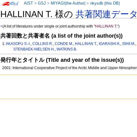
AIST
>
GSJ
>
MIYAGI(the Author)
>
nkysdb (this DB)
HALLINAN T. 様の
共著関連デー
+
(A list of literatures under single or joint authorship with
"HALLINAN T."
)
共著回数と共著者名 (a list of the joint author(s))
1:
AKASOFU S.-I.
,
COLLINS R.
,
CONDE M.
,
HALLINAN T.
,
IGARASHI K.
,
ISHII M.
STENBAEK-NIELSEN H.
,
WATKINS B.
発行年とタイトル (Title and year of the issue(s))
2001: International Cooperative Project of the Arctic Middle and Upper Atmosphe