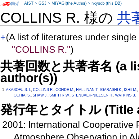
AIST
>
GSJ
>
MIYAGI(the Author)
>
nkysdb (this DB)
COLLINS R. 様の
共
+
(A list of literatures under single
"COLLINS R."
)
共著回数と共著者名 (a list o
author(s))
1:
AKASOFU S.-I.
,
COLLINS R.
,
CONDE M.
,
HALLINAN T.
,
IGARASHI K.
,
ISHII M.
OCHIAI S.
,
SHAW J.
,
SMITH R.W.
,
STENBAEK-NIELSEN H.
,
WATKINS B.
発行年とタイトル (Title and 
2001: International Cooperative 
Atmosphere Observation in A