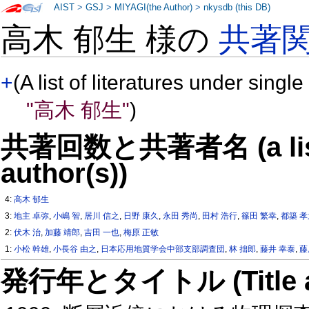
AIST
>
GSJ
>
MIYAGI(the Author)
>
nkysdb (this DB)
高木 郁生 様の
共著
+
(A list of literatures under single
"高木 郁生"
)
共著回数と共著者名 (a list o
author(s))
4:
高木 郁生
3:
地主 卓弥
,
小嶋 智
,
居川 信之
,
日野 康久
,
永田 秀尚
,
田村 浩行
,
篠田 繁幸
,
都築 
2:
伏木 治
,
加藤 靖郎
,
吉田 一也
,
梅原 正敏
1:
小松 幹雄
,
小長谷 由之
,
日本応用地質学会中部支部調査団
,
林 拙郎
,
藤井 幸泰
,
藤
発行年とタイトル (Title and 