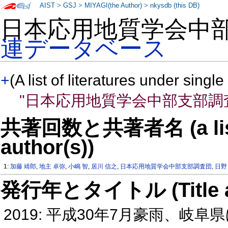
AIST
>
GSJ
>
MIYAGI(the Author)
>
nkysdb (this DB)
日本応用地質学会中
連データベース
+
(A list of literatures under single
"日本応用地質学会中部支部調
共著回数と共著者名 (a list o
author(s))
1:
加藤 靖郎
,
地主 卓弥
,
小嶋 智
,
居川 信之
,
日本応用地質学会中部支部調査団
,
日野
発行年とタイトル (Title and 
2019: 平成30年7月豪雨、岐