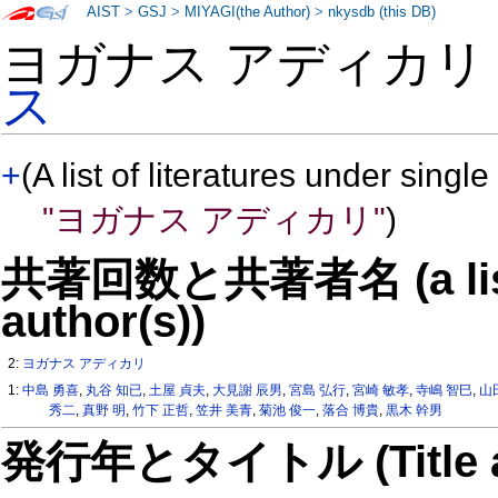
AIST
>
GSJ
>
MIYAGI(the Author)
>
nkysdb (this DB)
ヨガナス アディカリ
ス
+
(A list of literatures under single
"ヨガナス アディカリ"
)
共著回数と共著者名 (a list o
author(s))
2:
ヨガナス アディカリ
1:
中島 勇喜
,
丸谷 知已
,
土屋 貞夫
,
大見謝 辰男
,
宮島 弘行
,
宮崎 敏孝
,
寺嶋 智巳
,
山
秀二
,
真野 明
,
竹下 正哲
,
笠井 美青
,
菊池 俊一
,
落合 博貴
,
黒木 幹男
発行年とタイトル (Title and 