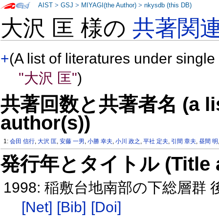
AIST
>
GSJ
>
MIYAGI(the Author)
>
nkysdb (this DB)
大沢 匡 様の
共著関
+
(A list of literatures under single
"大沢 匡"
)
共著回数と共著者名 (a list o
author(s))
1:
会田 信行
,
大沢 匡
,
安藤 一男
,
小勝 幸夫
,
小川 政之
,
平社 定夫
,
引間 章夫
,
昼間 明
発行年とタイトル (Title and 
1998: 稲敷台地南部の下総層
[Net]
[Bib]
[Doi]