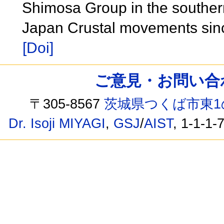
Shimosa Group in the southern
Japan Crustal movements sinc
[Doi]
ご意見・お問い合わせ /
〒305-8567
茨城県つくば市東1
Dr. Isoji MIYAGI
,
GSJ
/
AIST
, 1-1-1-