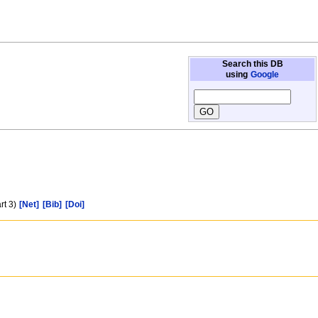
Search this DB
using
Google
rt 3)
[Net]
[Bib]
[Doi]