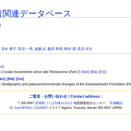
著関連データベース
)
,
清水 康守
,
菅沼 一美
,
遠藤 好
,
飯田 和明
,
駒井 潔
,
黒須 岑生
oi]
n Crustal movements since late Pleistocene (Part 2)
[Net]
[Bib]
[Doi]
Net]
[Bib]
[Doi]
an Stratigraphy and paleoenvironmental changes of the Kamiiwahashi Formation (Pa
ご意見・お問い合わせ / Contact address :
〒305-8567
茨城県つくば市東1の1の1
地質調査総合センター，
宮城磯治
Dr. Isoji MIYAGI
,
GSJ
/
AIST
, 1-1-1-7 Higashi, Tsukuba, Ibaraki 305-8567 JAPAN