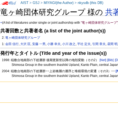
AIST
>
GSJ
>
MIYAGI(the Author)
>
nkysdb (this DB)
竜ヶ崎団体研究グループ 様の
共
+
(A list of literatures under single or joint authorship with
"竜ヶ崎団体研究グループ"
共著回数と共著者名 (a list of the joint author(s))
2:
竜ヶ崎団体研究グループ
1:
会田 信行
,
大沢 匡
,
安藤 一男
,
小勝 幸夫
,
小川 政之
,
平社 定夫
,
引間 章夫
,
昼間 明
発行年とタイトル (Title and year of the issue(s))
1998: 稲敷台地南部の下総層群 後期更新世以降の地殻変動（その2）
[Net]
[Bib]
[D
Shimosa Group in the southern Inashiki Upland, Kanto Plain, central Japa
2004: 稲敷台地南部の下総層群−−上岩橋層の層序と堆積環境の変遷（その3）−−
[
Shimosa Group in the southern Inashiki Upland, Kanto Plain, central Jap