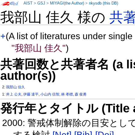
AIST
>
GSJ
>
MIYAGI(the Author)
>
nkysdb (this DB)
我部山 佳久 様の
共
+
(A list of literatures under single
"我部山 佳久"
)
共著回数と共著者名 (a list o
author(s))
2:
我部山 佳久
1:
井上 公夫
,
伊藤 達平
,
小山内 信智
,
林 孝標
,
森 俊勇
発行年とタイトル (Title and 
2000: 警戒体制解除の目安と
する検討
[Net]
[Bib]
[Doi]