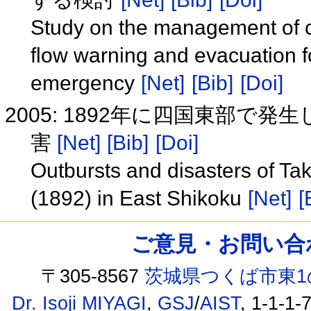
Study on the management of cri
flow warning and evacuation fo
emergency
[Net]
[Bib]
[Doi]
2005: 1892年に四国東部
害
[Net]
[Bib]
[Doi]
Outbursts and disasters of T
(1892) in East Shikoku
[Net]
[
ご意見・お問い合わせ /
〒305-8567
茨城県つくば市東1
Dr. Isoji MIYAGI
,
GSJ
/
AIST
, 1-1-1-