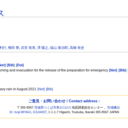
ス
 利行
,
権田 豊
,
武笠 裕美
,
澤 陽之
,
福山 泰治郎
,
高橋 裕史
Net]
[Bib]
[Doi]
warning and evacuation for the release of the preparation for emergency
[Net]
[Bib]
eavy rain in August 2021
[Net]
[Bib]
ご意見・お問い合わせ / Contact address :
〒305-8567
茨城県つくば市東1の1の1
地質調査総合センター，
宮城磯治
Dr. Isoji MIYAGI
,
GSJ
/
AIST
, 1-1-1-7 Higashi, Tsukuba, Ibaraki 305-8567 JAPAN