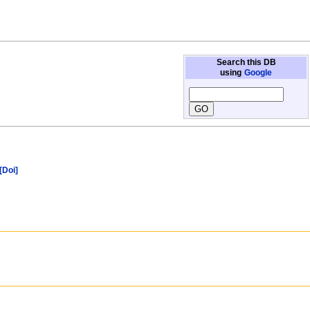
Search this DB
using
Google
[Doi]