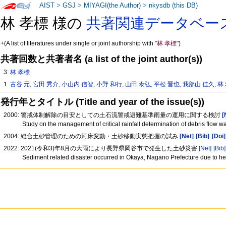
AIST
>
GSJ
>
MIYAGI(the Author)
>
nkysdb (this DB)
林 孝標 様の
共著関連データベー
+
(A list of literatures under single or joint authorship with
"林 孝標"
)
共著回数と共著者名 (a list of the joint author(s))
3:
林 孝標
1:
古谷 元
,
宮田 秀介
,
小山内 信智
,
小野 和行
,
山田 泰弘
,
平松 晋也
,
我部山 佳久
,
林
発行年とタイトル (Title and year of the issue(s))
2000: 警戒体制解除の目安としての土石流警戒避難基準雨量の運用に関する検討
[
Study on the management of critical rainfall determination of debris flow 
2004: 総合土砂管理のための河床変動・土砂移動実態把握の試み
[Net]
[Bib]
[Doi]
2022: 2021(令和3)年8月の大雨により長野県岡谷市で発生した土砂災害
[Net]
[Bib]
Sediment related disaster occurred in Okaya, Nagano Prefecture due to h