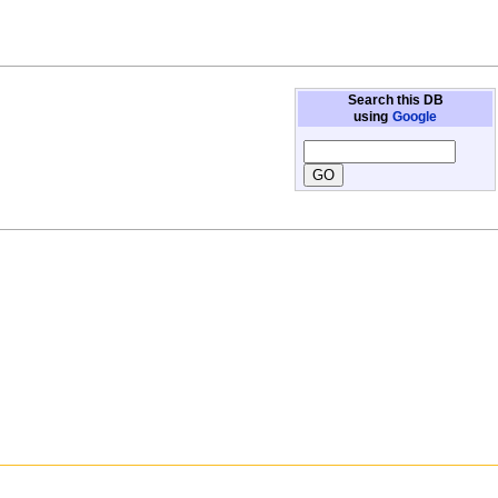
Search this DB
using
Google