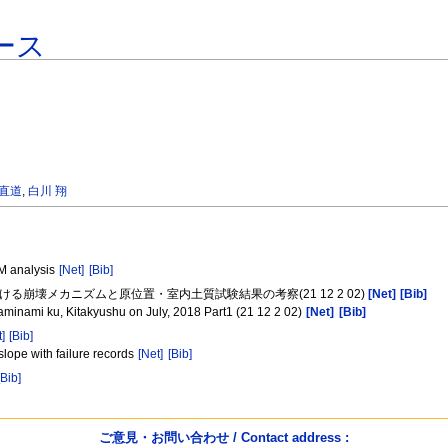
ース
 直道
,
白川 翔
EM analysis
[Net]
[Bib]
ける崩壊メカニズムと原位置・室内土質試験結果の考察(21 12 2 02)
[Net]
[Bib]
aminami ku, Kitakyushu on July, 2018 Part1 (21 12 2 02)
[Net]
[Bib]
t]
[Bib]
lope with failure records
[Net]
[Bib]
[Bib]
ご意見・お問い合わせ / Contact address :