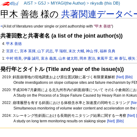
AIST
>
GSJ
>
MIYAGI(the Author)
>
nkysdb (this DB)
甲木 善徳 様の
共著関連データベ
+
(A list of literatures under single or joint authorship with
"甲木 善徳"
)
共著回数と共著者名 (a list of the joint author(s))
4:
甲木 善徳
2:
宮原 仁
,
宮本 英揮
,
山下 武志
,
平 瑞樹
,
末次 大輔
,
神山 惇
,
福林 良典
1:
中村 晴美
,
伊藤 誠司
,
富永 義嵩
,
山本 健太郎
,
岡本 憲治
,
東風平 宏
,
林 泰弘
,
横矢
発行年とタイトル (Title and year of the issue(s))
2019: 斜面崩壊地の現地調査および原位置試験に基づく有限要素解析
[Net]
[Bib]
Onsite investigations on slope collapse sites and failure mechanism by F
2020: 平成30年7月豪雨による北九州市内の斜面崩壊について その1 小倉南区にお
A Study on the Process of a Slope Failure Caused by Heavy Rain in Kokur
2022: 崩壊履歴を有する斜面における体積含水率と加速度の同時モニタリング
[Ne
Simultaneous monitoring of volume water content and acceleration on the s
2024: スレーキング性斜面における長期的モニタリング結果に関する一考察
[Net]
A study on long term monitoring results on slaking slope
[Net]
[Bib]