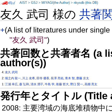
AIST
>
GSJ
>
MIYAGI(the Author)
>
nkysdb (this DB)
友久 武司 様の
共著
+
(A list of literatures under single
"友久 武司"
)
共著回数と共著者名 (a list o
author(s))
4:
友久 武司
2:
堀之内 龍一
,
川上 友希
,
田寺 優香
,
長澤 亮佑
,
青木 智
,
齋藤 京太
1:
三浦 幸広
,
森 弘和
,
清水 潤子
,
牛島 学
,
衛藤 哲大
,
野口 賢一
,
高畑 亮太
発行年とタイトル (Title and 
2008: 主要湾域の海底堆積物