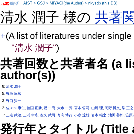
AIST
>
GSJ
>
MIYAGI(the Author)
>
nkysdb (this DB)
清水 潤子 様の
共著
+
(A list of literatures under single
"清水 潤子"
)
共著回数と共著者名 (a list o
author(s))
8:
清水 潤子
5:
野坂 琢磨
3:
野口 賢一
2:
佐々木 康仁
,
信国 正勝
,
堤 一尚
,
大市 一芳
,
宮本 哲司
,
山尾 理
,
岡野 博文
,
峯 正之
1:
三宅 武治
,
三浦 幸広
,
友久 武司
,
寄高 博行
,
小森 達雄
,
岩本 暢之
,
池田 善郎
,
笹原
発行年とタイトル (Title and 