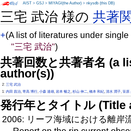
AIST
>
GSJ
>
MIYAGI(the Author)
>
nkysdb (this DB)
三宅 武治 様の
共著
+
(A list of literatures under single
"三宅 武治"
)
共著回数と共著者名 (a list o
author(s))
2:
三宅 武治
1:
内田 昌治
,
寄高 博行
,
小森 達雄
,
岩本 暢之
,
杉山 伸二
,
橋本 和紀
,
清水 潤子
,
笹原
発行年とタイトル (Title and 
2006: リーフ海域における離
Report on the rip current obse