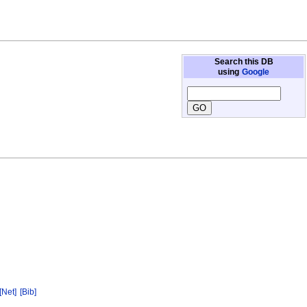
Search this DB
using
Google
[Net]
[Bib]