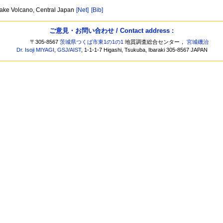
kake Volcano, Central Japan
[Net]
[Bib]
ご意見・お問い合わせ / Contact address :
〒305-8567
茨城県つくば市東1の1の1
地質調査総合センター，
宮城磯治
Dr. Isoji MIYAGI
,
GSJ
/
AIST
, 1-1-1-7 Higashi, Tsukuba, Ibaraki 305-8567 JAPAN