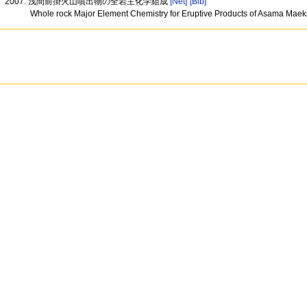
2007: 浅間前掛火山噴出物の全岩主化学組成
[Net]
[Bib]
Whole rock Major Element Chemistry for Eruptive Products of Asama Mae