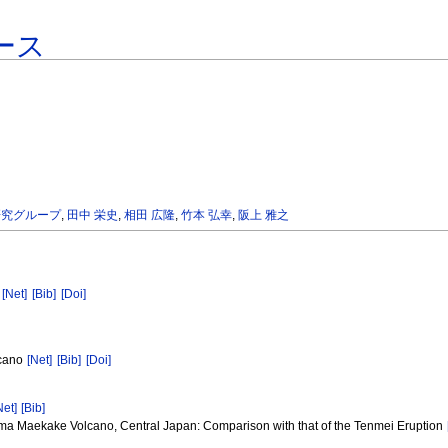
ース
研究グループ
,
田中 栄史
,
相田 広隆
,
竹本 弘幸
,
阪上 雅之
o
[Net]
[Bib]
[Doi]
lcano
[Net]
[Bib]
[Doi]
Net]
[Bib]
sama Maekake Volcano, Central Japan: Comparison with that of the Tenmei Eruption