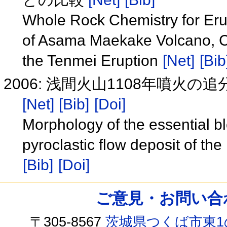
Whole Rock Chemistry for Erup
of Asama Maekake Volcano, Ce
the Tenmei Eruption
[Net]
[Bib
2006: 浅間火山1108年噴
[Net]
[Bib]
[Doi]
Morphology of the essential b
pyroclastic flow deposit of t
[Bib]
[Doi]
ご意見・お問い合わせ /
〒305-8567
茨城県つくば市東1