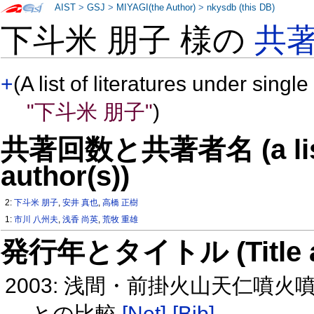
AIST
>
GSJ
>
MIYAGI(the Author)
>
nkysdb (this DB)
下斗米 朋子 様の
共
+
(A list of literatures under single
"下斗米 朋子"
)
共著回数と共著者名 (a list o
author(s))
2:
下斗米 朋子
,
安井 真也
,
高橋 正樹
1:
市川 八州夫
,
浅香 尚英
,
荒牧 重雄
発行年とタイトル (Title and 
2003: 浅間・前掛火山天仁噴
との比較
[Net]
[Bib]