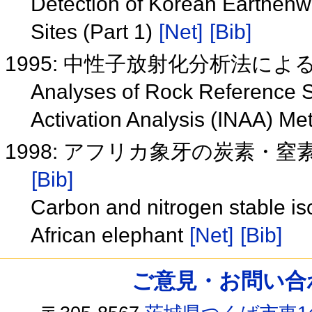
Detection of Korean Earthen
Sites (Part 1)
[Net]
[Bib]
1995: 中性子放射化分析法に
Analyses of Rock Reference S
Activation Analysis (INAA) M
1998: アフリカ象牙の炭素・
[Bib]
Carbon and nitrogen stable iso
African elephant
[Net]
[Bib]
ご意見・お問い合わせ /