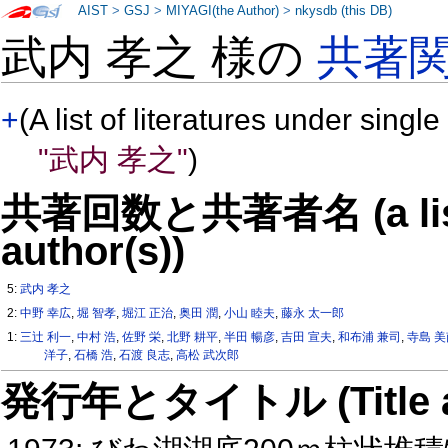
AIST
>
GSJ
>
MIYAGI(the Author)
>
nkysdb (this DB)
武内 孝之 様の
共著
+
(A list of literatures under single
"武内 孝之"
)
共著回数と共著者名 (a list o
author(s))
5:
武内 孝之
2:
中野 幸広
,
堀 智孝
,
堀江 正治
,
奥田 潤
,
小山 睦夫
,
藤永 太一郎
1:
三辻 利一
,
中村 浩
,
佐野 栄
,
北野 耕平
,
半田 暢彦
,
吉田 宣夫
,
和布浦 兼司
,
寺島 
洋子
,
石橋 浩
,
石渡 良志
,
高松 武次郎
発行年とタイトル (Title and 