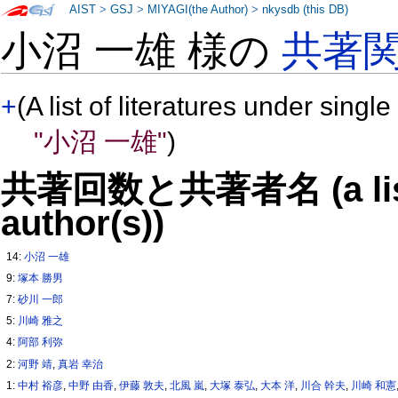
AIST
>
GSJ
>
MIYAGI(the Author)
>
nkysdb (this DB)
小沼 一雄 様の
共著
+
(A list of literatures under single
"小沼 一雄"
)
共著回数と共著者名 (a list o
author(s))
14:
小沼 一雄
9:
塚本 勝男
7:
砂川 一郎
5:
川崎 雅之
4:
阿部 利弥
2:
河野 靖
,
真岩 幸治
1:
中村 裕彦
,
中野 由香
,
伊藤 敦夫
,
北風 嵐
,
大塚 泰弘
,
大本 洋
,
川合 幹夫
,
川崎 和憲