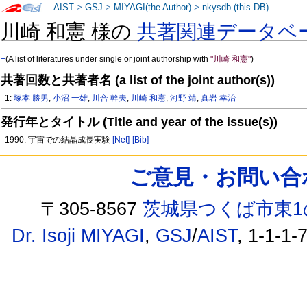
AIST
>
GSJ
>
MIYAGI(the Author)
>
nkysdb (this DB)
川崎 和憲 様の
共著関連データベ
+
(A list of literatures under single or joint authorship with
"川崎 和憲"
)
共著回数と共著者名 (a list of the joint author(s))
1:
塚本 勝男
,
小沼 一雄
,
川合 幹夫
,
川崎 和憲
,
河野 靖
,
真岩 幸治
発行年とタイトル (Title and year of the issue(s))
1990: 宇宙での結晶成長実験
[Net]
[Bib]
ご意見・お問い合わせ /
〒305-8567
茨城県つくば市東1
Dr. Isoji MIYAGI
,
GSJ
/
AIST
, 1-1-1-