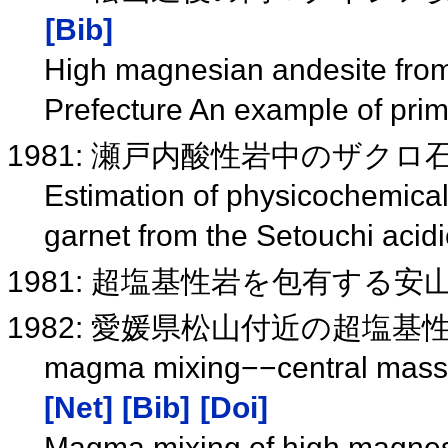
[Bib]
High magnesian andesite fro
Prefecture An example of pr
1981: 瀬戸内酸性岩中のザク
Estimation of physicochemical 
garnet from the Setouchi acid
1981: 超塩基性岩を包有する安山岩
1982: 愛媛県松山付近の超塩
magma mixing−−central m
[Net]
[Bib]
[Doi]
Magma mixing of high magnesi