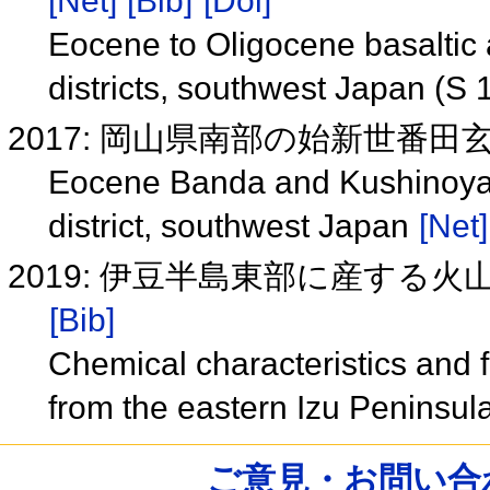
[Net]
[Bib]
[Doi]
Eocene to Oligocene basaltic 
districts, southwest Japan (S 
2017: 岡山県南部の始新世番
Eocene Banda and Kushinoya
district, southwest Japan
[Net]
2019: 伊豆半島東部に産する
[Bib]
Chemical characteristics and 
from the eastern Izu Peninsul
ご意見・お問い合わせ /