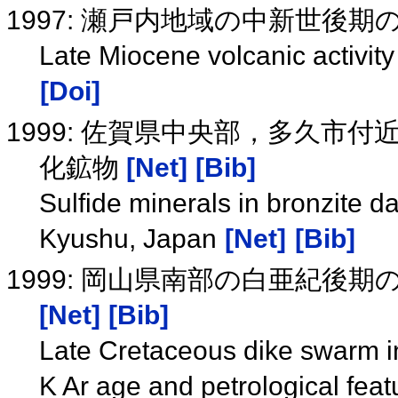
1997: 瀬戸内地域の中新世後
Late Miocene volcanic activity 
[Doi]
1999: 佐賀県中央部，多久市
化鉱物
[Net]
[Bib]
Sulfide minerals in bronzite d
Kyushu, Japan
[Net]
[Bib]
1999: 岡山県南部の白亜紀後期
[Net]
[Bib]
Late Cretaceous dike swarm i
K Ar age and petrological fea