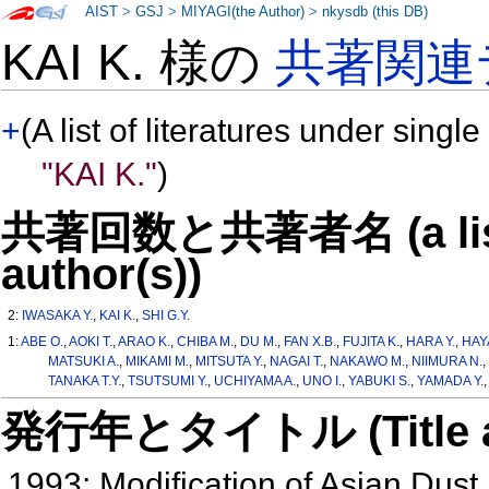
AIST
>
GSJ
>
MIYAGI(the Author)
>
nkysdb (this DB)
KAI K. 様の
共著関連
+
(A list of literatures under single
"KAI K."
)
共著回数と共著者名 (a list o
author(s))
2:
IWASAKA Y.
,
KAI K.
,
SHI G.Y.
1:
ABE O.
,
AOKI T.
,
ARAO K.
,
CHIBA M.
,
DU M.
,
FAN X.B.
,
FUJITA K.
,
HARA Y.
,
HAY
MATSUKI A.
,
MIKAMI M.
,
MITSUTA Y.
,
NAGAI T.
,
NAKAWO M.
,
NIIMURA N.
,
TANAKA T.Y.
,
TSUTSUMI Y.
,
UCHIYAMA A.
,
UNO I.
,
YABUKI S.
,
YAMADA Y.
発行年とタイトル (Title and 
1993: Modification of Asian Dust