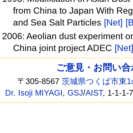
from China to Japan With Regar
and Sea Salt Particles
[Net]
[B
2006: Aeolian dust experiment o
China joint project ADEC
[Net
ご意見・お問い合わせ /
〒305-8567
茨城県つくば市東1
Dr. Isoji MIYAGI
,
GSJ
/
AIST
, 1-1-1-