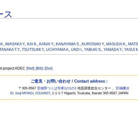
ース
M.
,
IWASAKA Y.
,
KAI K.
,
KANAI Y.
,
KANAYAMA S.
,
KUROSAKI Y.
,
MASUDA K.
,
MATS
TANAKA T.Y.
,
TSUTSUMI Y.
,
UCHIYAMA A.
,
UNO I.
,
YABUKI S.
,
YAMADA Y.
,
YASUI M
int project ADEC
[Net]
[Bib]
[Doi]
ご意見・お問い合わせ / Contact address :
〒305-8567
茨城県つくば市東1の1の1
地質調査総合センター，
宮城磯治
Dr. Isoji MIYAGI
,
GSJ
/
AIST
, 1-1-1-7 Higashi, Tsukuba, Ibaraki 305-8567 JAPAN