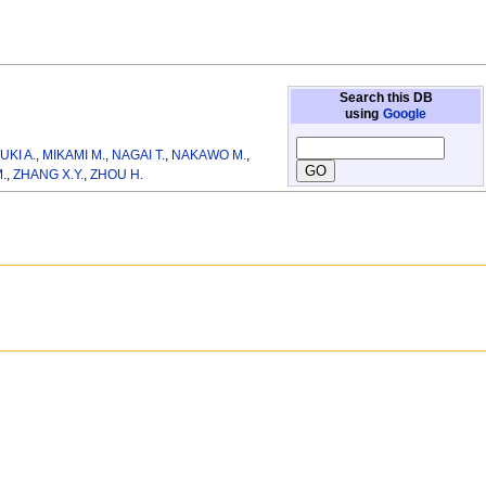
Search this DB
using
Google
UKI A.
,
MIKAMI M.
,
NAGAI T.
,
NAKAWO M.
,
.
,
ZHANG X.Y.
,
ZHOU H.