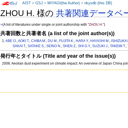
AIST
>
GSJ
>
MIYAGI(the Author)
>
nkysdb (this DB)
ZHOU H. 様の
共著関連データベ
+
(A list of literatures under single or joint authorship with
"ZHOU H."
)
共著回数と共著者名 (a list of the joint author(s))
1:
ABE O.
,
AOKI T.
,
CHIBA M.
,
DU M.
,
FUJITA K.
,
HARA Y.
,
HAYASHI M.
,
ISHIZUKA 
SAKAI T.
,
SATAKE S.
,
SEINO N.
,
SHEN Z.
,
SHI G.Y.
,
SUZUKI J.
,
TAKEMI T.
,
発行年とタイトル (Title and year of the issue(s))
2006: Aeolian dust experiment on climate impact: An overview of Japan China jo