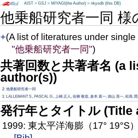
AIST
>
GSJ
>
MIYAGI(the Author)
>
nkysdb (this DB)
他乗船研究者一同 様
+
(A list of literatures under single
"他乗船研究者一同"
)
共著回数と共著者名 (a list o
author(s))
2:
他乗船研究者一同
1:
LALLEMANT S.
,
PASCAL G.
,
上嶋 正人
,
佐柳 敬造
,
倉本 真一
,
徳山 英一
,
松島 潤
発行年とタイトル (Title and 
1999: 東太平洋海膨（17° 1
[Bib]