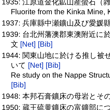
1935: 江原道金化鉱山産螢石（
Fluorite from the Kinka Mine,
1937: 兵庫縣中瀬鑛山及び愛
1939: 台北州藩澳郡東澳附近
文
[Net]
[Bib]
1944: 関東山地に於ける推し被
いて
[Net]
[Bib]
Re study on the Nappe Struct
[Bib]
1948: 本邦石膏鑛床の母岩と
1950: 蔵王硫黄鑛床の富鑛部に