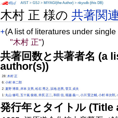
AIST
>
GSJ
>
MIYAGI(the Author)
>
nkysdb (this DB)
木村 正 様の
共著関
+
(A list of literatures under single
"木村 正"
)
共著回数と共著者名 (a list o
author(s))
28:
木村 正
6:
小村 幸二郎
2:
夏野 博章
,
岸本 文男
,
松石 秀之
,
浜地 忠男
,
菅又 貞夫
1:
丸山 修司
,
五十嵐 俊雄
,
井尻 正二
,
和田 信
,
堀越 義一
,
小川 賢之輔
,
小村 幸次郎
,
発行年とタイトル (Title and 