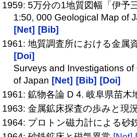
1959: 5万分の1地質図幅「伊
1:50, 000 Geological Map of J
[Net]
[Bib]
1961: 地質調査所における金
[Doi]
Surveys and Investigations of
of Japan
[Net]
[Bib]
[Doi]
1961: 鉱物各論 D 4. 岐阜県
1963: 金属鉱床探査の歩みと現
1964: プロトン磁力計による
1964: 砂鉄鉱床と磁気異常
[Net]