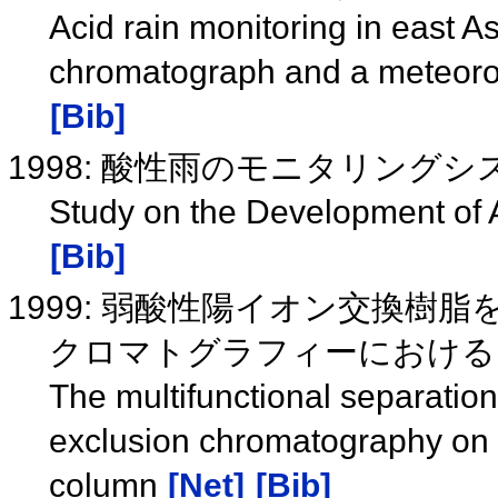
Acid rain monitoring in east As
chromatograph and a meteorolo
[Bib]
1998: 酸性雨のモニタリング
Study on the Development of 
[Bib]
1999: 弱酸性陽イオン交換
クロマトグラフィーにおける
The multifunctional separation
exclusion chromatography on 
column
[Net]
[Bib]