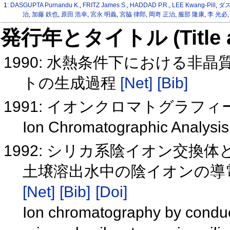
1:
DASGUPTA Purnandu K.
,
FRITZ James S.
,
HADDAD P.R.
,
LEE Kwang-Pill
,
ダス
治
,
加藤 鉄也
,
原田 浩幸
,
宮永 明義
,
宮脇 律郎
,
岡嵜 正治
,
服部 隆康
,
李 光必
発行年とタイトル (Title and 
1990: 水熱条件下における
トの生成過程
[Net]
[Bib]
1991: イオンクロマトグラフ
Ion Chromatographic Analysi
1992: シリカ系陰イオン交
土壌溶出水中の陰イオンの導
[Net]
[Bib]
[Doi]
Ion chromatography by conduc