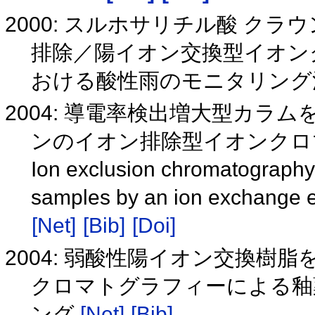
2000: スルホサリチル酸 ク
排除／陽イオン交換型イオン
おける酸性雨のモニタリン
2004: 導電率検出増大型カ
ンのイオン排除型イオンク
Ion exclusion chromatography o
samples by an ion exchange e
[Net]
[Bib]
[Doi]
2004: 弱酸性陽イオン交換
クロマトグラフィーによる釉
ング
[Net]
[Bib]