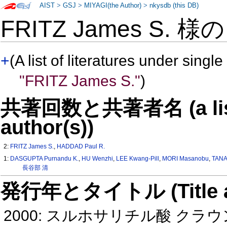
AIST
>
GSJ
>
MIYAGI(the Author)
>
nkysdb (this DB)
FRITZ James S. 様
+
(A list of literatures under single
"FRITZ James S."
)
共著回数と共著者名 (a list o
author(s))
2:
FRITZ James S.
,
HADDAD Paul R.
1:
DASGUPTA Purnandu K.
,
HU Wenzhi
,
LEE Kwang-Pill
,
MORI Masanobu
,
TANA
長谷部 清
発行年とタイトル (Title and 
2000: スルホサリチル酸 ク