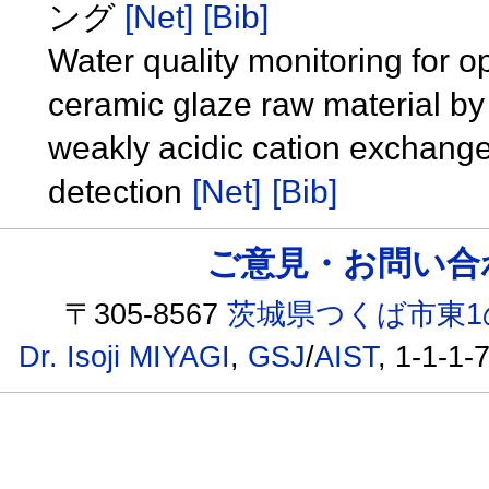
ング
[Net]
[Bib]
Water quality monitoring for o
ceramic glaze raw material by
weakly acidic cation exchange
detection
[Net]
[Bib]
ご意見・お問い合わせ /
〒305-8567
茨城県つくば市東1
Dr. Isoji MIYAGI
,
GSJ
/
AIST
, 1-1-1-