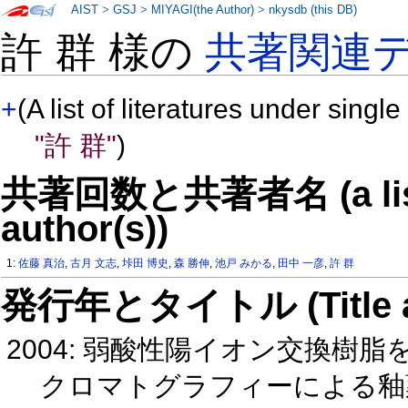
AIST
>
GSJ
>
MIYAGI(the Author)
>
nkysdb (this DB)
許 群 様の
共著関連
+
(A list of literatures under single
"許 群"
)
共著回数と共著者名 (a list o
author(s))
1:
佐藤 真治
,
古月 文志
,
垰田 博史
,
森 勝伸
,
池戸 みかる
,
田中 一彦
,
許 群
発行年とタイトル (Title and 
2004: 弱酸性陽イオン交換
クロマトグラフィーによる釉