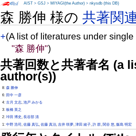
AIST
>
GSJ
>
MIYAGI(the Author)
>
nkysdb (this DB)
森 勝伸 様の
共著関
+
(A list of literatures under single
"森 勝伸"
)
共著回数と共著者名 (a list o
author(s))
8:
森 勝伸
6:
田中 一彦
4:
古月 文志
,
池戸 みかる
3:
板橋 英之
2:
垰田 博史
,
長谷部 清
1:
中野 浩司
,
佐藤 真弘
,
佐藤 真治
,
吉井 咲夢
,
津田 綾子
,
許 群
,
関谷 悠
,
飯島 明宏