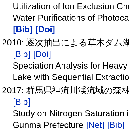
Utilization of Ion Exclusion C
Water Purifications of Photoca
[Bib]
[Doi]
2010: 逐次抽出による草木ダ
[Bib]
[Doi]
Speciation Analysis for Heav
Lake with Sequential Extract
2017: 群馬県神流川渓流域の
[Bib]
Study on Nitrogen Saturation 
Gunma Prefecture
[Net]
[Bib]