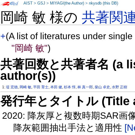
AIST
>
GSJ
>
MIYAGI(the Author)
>
nkysdb (this DB)
岡崎 敏 様の
共著関
+
(A list of literatures under single
"岡崎 敏"
)
共著回数と共著者名 (a list o
author(s))
1:
堤 宏徳
,
岡崎 敏
,
平田 育士
,
本田 健
,
杉本 惇
,
林 真一郎
,
柴山 卓史
,
水野 正樹
発行年とタイトル (Title and 
2020: 降灰厚と複数時期SA
降灰範囲抽出手法と適用性
[N