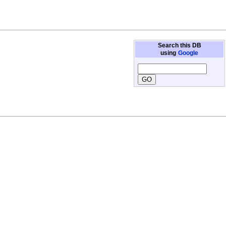
Search this DB
using
Google