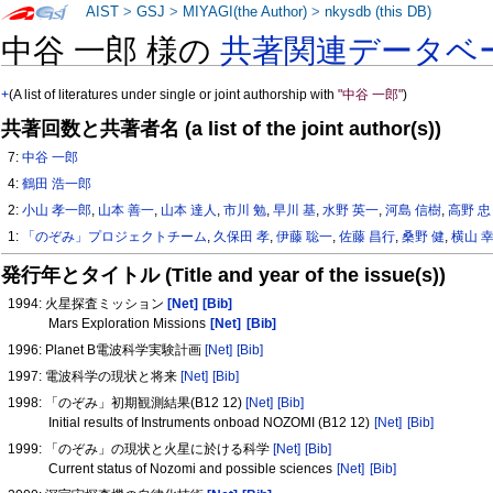
AIST
>
GSJ
>
MIYAGI(the Author)
>
nkysdb (this DB)
中谷 一郎 様の
共著関連データベ
+
(A list of literatures under single or joint authorship with
"中谷 一郎"
)
共著回数と共著者名 (a list of the joint author(s))
7:
中谷 一郎
4:
鶴田 浩一郎
2:
小山 孝一郎
,
山本 善一
,
山本 達人
,
市川 勉
,
早川 基
,
水野 英一
,
河島 信樹
,
高野 忠
1:
「のぞみ」プロジェクトチーム
,
久保田 孝
,
伊藤 聡一
,
佐藤 昌行
,
桑野 健
,
横山 
発行年とタイトル (Title and year of the issue(s))
1994: 火星探査ミッション
[Net]
[Bib]
Mars Exploration Missions
[Net]
[Bib]
1996: Planet B電波科学実験計画
[Net]
[Bib]
1997: 電波科学の現状と将来
[Net]
[Bib]
1998: 「のぞみ」初期観測結果(B12 12)
[Net]
[Bib]
Initial results of Instruments onboad NOZOMI (B12 12)
[Net]
[Bib]
1999: 「のぞみ」の現状と火星に於ける科学
[Net]
[Bib]
Current status of Nozomi and possible sciences
[Net]
[Bib]