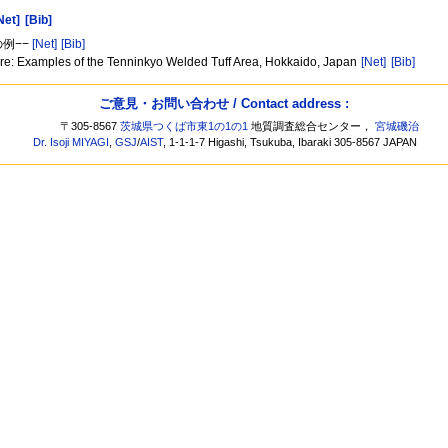
Net]
[Bib]
例−−
[Net]
[Bib]
e: Examples of the Tenninkyo Welded Tuff Area, Hokkaido, Japan
[Net]
[Bib]
ご意見・お問い合わせ / Contact address :
〒305-8567
茨城県つくば市東1の1の1
地質調査総合センター，
宮城磯治
Dr. Isoji MIYAGI
,
GSJ
/
AIST
, 1-1-1-7 Higashi, Tsukuba, Ibaraki 305-8567 JAPAN