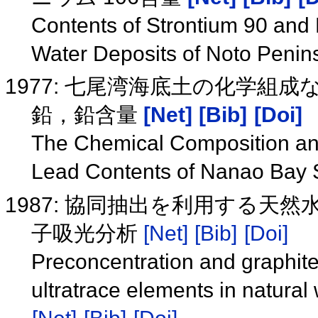
Contents of Strontium 90 and
Water Deposits of Noto Penin
1977: 七尾湾海底土の化学
鉛，鉛含量
[Net]
[Bib]
[Doi]
The Chemical Composition and
Lead Contents of Nanao Bay
1987: 協同抽出を利用する天
子吸光分析
[Net]
[Bib]
[Doi]
Preconcentration and graphite
ultratrace elements in natural 