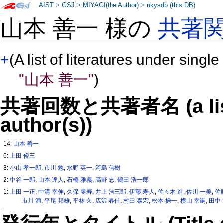
AIST
>
GSJ
>
MIYAGI(the Author)
>
nkysdb (this DB)
山本 善一 様の
共著
+
(A list of literatures under single
"山本 善一"
)
共著回数と共著者名 (a list o
author(s))
14:
山本 善一
6:
上田 俊三
3:
小山 孝一郎
,
市川 勉
,
水野 英一
,
河島 信樹
2:
中谷 一郎
,
山本 達人
,
石橋 雅義
,
高野 忠
,
鶴田 浩一郎
1:
上田 一正
,
中溝 幸伸
,
久保 勝寿
,
井上 浩三郎
,
伊藤 寿人
,
佐々木 進
,
佐川 一美
,
佐
市川 満
,
平尾 邦雄
,
平林 久
,
広沢 春任
,
村田 泰宏
,
松本 操一
,
横山 幸嗣
,
田中