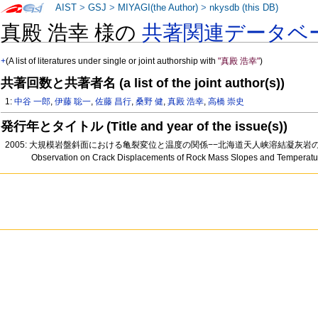
AIST
>
GSJ
>
MIYAGI(the Author)
>
nkysdb (this DB)
真殿 浩幸 様の
共著関連データベ
+
(A list of literatures under single or joint authorship with
"真殿 浩幸"
)
共著回数と共著者名 (a list of the joint author(s))
1:
中谷 一郎
,
伊藤 聡一
,
佐藤 昌行
,
桑野 健
,
真殿 浩幸
,
高橋 崇史
発行年とタイトル (Title and year of the issue(s))
2005: 大規模岩盤斜面における亀裂変位と温度の関係−−北海道天人峡溶結凝灰岩の
Observation on Crack Displacements of Rock Mass Slopes and Temperatur