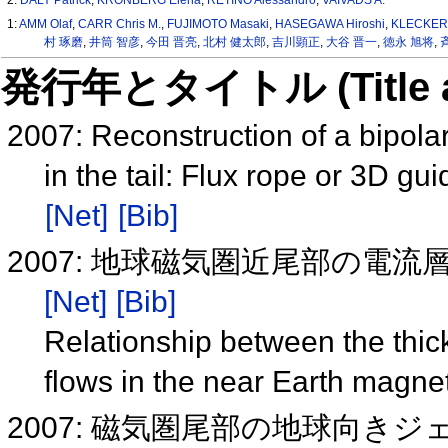
1:
AMM Olaf
,
CARR Chris M.
,
FUJIMOTO Masaki
,
HASEGAWA Hiroshi
,
KLECKER 
村 琢磨
,
井筒 智彦
,
今田 晋亮
,
北村 健太郎
,
吉川顕正
,
大谷 晋一
,
徳永 旭将
,
発行年とタイトル (Title and 
2007: Reconstruction of a bipola
in the tail: Flux rope or 3D g
[Net]
[Bib]
2007: 地球磁気圏近尾部の電流層
[Net]
[Bib]
Relationship between the thic
flows in the near Earth magn
2007: 磁気圏尾部の地球向