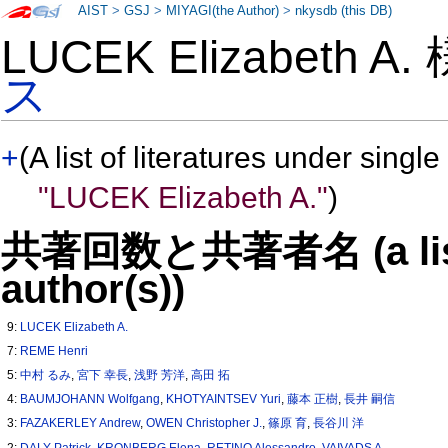
AIST
>
GSJ
>
MIYAGI(the Author)
>
nkysdb (this DB)
LUCEK Elizabeth A
ス
+
(A list of literatures under single
"LUCEK Elizabeth A."
)
共著回数と共著者名 (a list o
author(s))
9:
LUCEK Elizabeth A.
7:
REME Henri
5:
中村 るみ
,
宮下 幸長
,
浅野 芳洋
,
高田 拓
4:
BAUMJOHANN Wolfgang
,
KHOTYAINTSEV Yuri
,
藤本 正樹
,
長井 嗣信
3:
FAZAKERLEY Andrew
,
OWEN Christopher J.
,
篠原 育
,
長谷川 洋
2:
DALY Patrick
,
KRONBERG Elena
,
RETINO Alessandro
,
VAIVADS A.