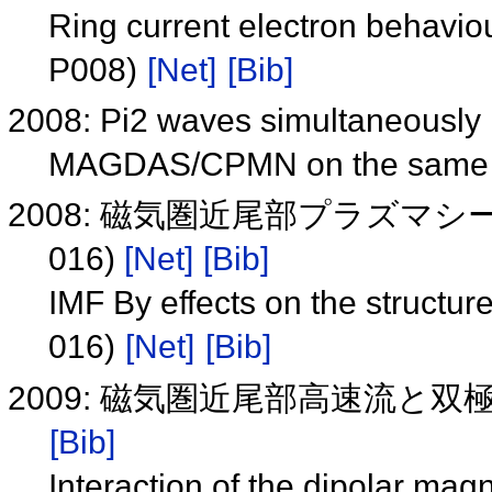
Ring current electron behavio
P008)
[Net]
[Bib]
2008: Pi2 waves simultaneously 
MAGDAS/CPMN on the same 
2008: 磁気圏近尾部プラズマシー
016)
[Net]
[Bib]
IMF By effects on the structur
016)
[Net]
[Bib]
2009: 磁気圏近尾部高速流と双極
[Bib]
Interaction of the dipolar magn