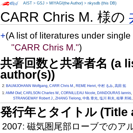
AIST
>
GSJ
>
MIYAGI(the Author)
>
nkysdb (this DB)
CARR Chris M. 様の
+
(A list of literatures under single
"CARR Chris M."
)
共著回数と共著者名 (a list o
author(s))
2:
BAUMJOHANN Wolfgang
,
CARR Chris M.
,
REME Henri
,
中村 るみ
,
高田 拓
1:
AMM Olaf
,
CARLSON Charles W.
,
CORNILLEAU Nicole
,
DANDOURAS Iannis
,
STRANGEWAY Robert J.
,
ZHANG Tielong
,
中島 章光
,
塩川 和夫
,
桂華 邦裕
発行年とタイトル (Title and 
2007: 磁気圏尾部ローブで