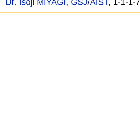
Dr. Isoji MIYAGI
,
GSJ
/
AIST
, 1-1-1-