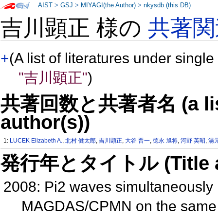
AIST
>
GSJ
>
MIYAGI(the Author)
>
nkysdb (this DB)
吉川顕正 様の
共著関
+
(A list of literatures under single
"吉川顕正"
)
共著回数と共著者名 (a list o
author(s))
1:
LUCEK Elizabeth A.
,
北村 健太郎
,
吉川顕正
,
大谷 晋一
,
徳永 旭将
,
河野 英昭
,
湯
発行年とタイトル (Title and 
2008: Pi2 waves simultaneously 
MAGDAS/CPMN on the same 